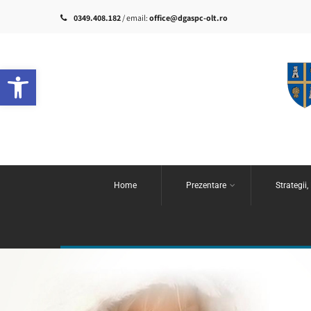
0349.408.182
/ email:
office@dgaspc-olt.ro
Deschide bara de unelte
Home
Prezentare
Strategii,