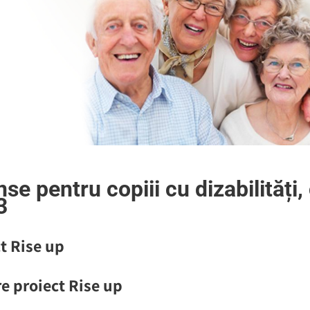
se pentru copiii cu dizabilităț
3
t Rise up
e proiect Rise up