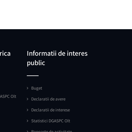
rica
Informatii de interes
public
Buget
GASPC Olt
Declaratii de avere
Declaratii de interese
Statistici DGASPC Olt
Rapoarte de activitate