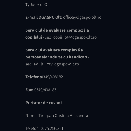
7,
Judetul Olt
E-mail DGASPC Olt:
office@dgaspc-olt.ro
Serviciul de evaluare complexă a
copilului
- sec_copii_ot@dgaspc-olt.ro
Serviciul evaluare complexă a
persoanelor adulte cu handicap
-
sec_adulti_ot@dgaspc-olt.ro
Telefon:
0349/408182
Fax:
0349/408183
Purtator de cuvant:
Nume: Tîrțopan Cristina Alexandra
Telefon: 0725.256.321