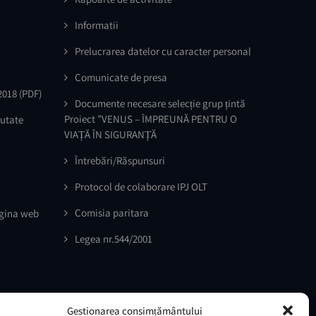
Informatii
Prelucrarea datelor cu caracter personal
Comunicate de presa
2018
(PDF)
Documente necesare selecție grup țintă
Proiect ”VENUS – ÎMPREUNĂ PENTRU O
outate
VIAȚĂ ÎN SIGURANȚĂ
Întrebări/Răspunsuri
Protocol de colaborare IPJ OLT
Comisia paritara
agina web
Legea nr.544/2001
Gestionarea consimțământului