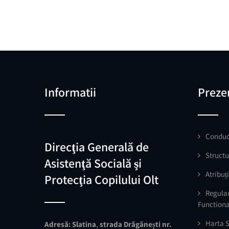
Informatii
Preze
Conduc
Direcţia Generală de
Structu
Asistenţă Socială şi
Atribuți
Protecţia Copilului Olt
Regula
Function
Harta S
Adresă:
Slatina
,
strada Drăgănești nr.