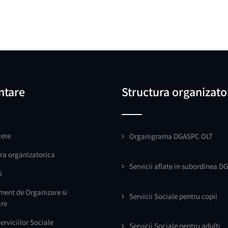
ntare
Structura organizato
ere
Organigrama DGASPC OLT
ra organizatorica
Servicii aflate in subordinea D
i
ment de Organizare si
Servicii Sociale pentru copii
are
erviciilor Sociale
Servicii Sociale pentru adulti