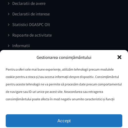
Declaratii de avere
Declaratii de interese
Statistici DGASPC Olt
Rapoarte de activitate
Informatii
Prelucrarea datelor cu caracter personal
Gestionarea consimțământului
Comunicate de presa
Pentru a oferi cele mai bune experiențe, utilizăm tehnologii precum modulele
Documente necesare selecție grup țintă Proiect ”VENUS –
cookie pentru a stoca și/sau accesa informații despre dispozitiv. Consimțământul
ÎMPREUNĂ PENTRU O VIAȚĂ ÎN SIGURANȚĂ
pentru aceste tehnologii ne va permite să procesăm date precum comportamentul
de navigare sau ID-uri unice pe acest site. Neacordarea sau retragerea
Întrebări/Răspunsuri
consimțământului poate afecta în mod negativ anumite caracteristici și funcții
Protocol de colaborare IPJ OLT
Comisia paritara
Accept
Legea nr.544/2001