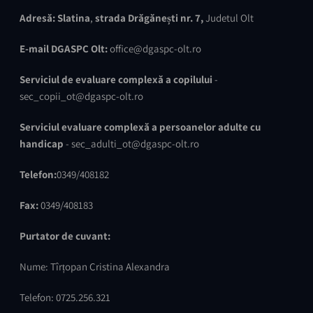
Adresă:
Slatina
,
strada Drăgănești nr. 7,
Judetul Olt
E-mail DGASPC Olt:
office@dgaspc-olt.ro
Serviciul de evaluare complexă a copilului
-
sec_copii_ot@dgaspc-olt.ro
Serviciul evaluare complexă a persoanelor adulte cu
handicap
- sec_adulti_ot@dgaspc-olt.ro
Telefon:
0349/408182
Fax:
0349/408183
Purtator de cuvant:
Nume: Tîrțopan Cristina Alexandra
Telefon: 0725.256.321