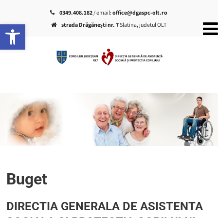
0349.408.182
/ email:
office@dgaspc-olt.ro
Deschide bara de unelte
strada Drăgănești nr. 7
Slatina, judetul OLT
Buget
DIRECTIA GENERALA DE ASISTENTA