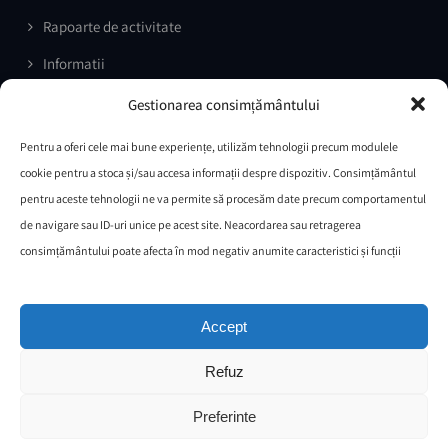
Rapoarte de activitate
Informatii
Prelucrarea datelor cu caracter personal
Gestionarea consimțământului
Comunicate de presa
Pentru a oferi cele mai bune experiențe, utilizăm tehnologii precum modulele
Documente necesare selecție grup țintă Proiect ”VENUS –
cookie pentru a stoca și/sau accesa informații despre dispozitiv. Consimțământul
ÎMPREUNĂ PENTRU O VIAȚĂ ÎN SIGURANȚĂ
pentru aceste tehnologii ne va permite să procesăm date precum comportamentul
de navigare sau ID-uri unice pe acest site. Neacordarea sau retragerea
Întrebări/Răspunsuri
consimțământului poate afecta în mod negativ anumite caracteristici și funcții
Protocol de colaborare IPJ OLT
Comisia paritara
Accept
Legea nr.544/2001
Refuz
Preferinte
© Copyright 2019 DGASPC OLT. All Rights Reserved.