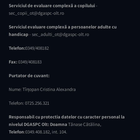
Serviciul de evaluare complexă a copilului
-
sec_copii_ot@dgaspc-olt.ro
Serviciul evaluare complexă a persoanelor adulte cu
handicap
- sec_adulti_ot@dgaspc-olt.ro
Telefon:
0349/408182
Fax:
0349/408183
Purtator de cuvant:
Nume: Tîrțopan Cristina Alexandra
Telefon: 0725.256.321
Responsabil cu protectia datelor cu caracter personal
la
nivelul DGASPC Olt:
Doamna
Tănase Cătălina,
Telefon
:0349.408.182, int. 104.