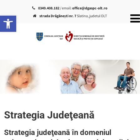
0349.408.182
/ email:
office@dgaspc-olt.ro
Deschide bara de unelte
strada Drăgănești nr. 7
Slatina, judetul OLT
Strategia Judeţeană
Strategia judeţeană în domeniul