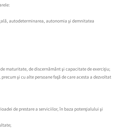
arele:
a egală, autodeterminarea, autonomia şi demnitatea
u de maturitate, de discernământ şi capacitate de exerciţiu;
eni, precum şi cu alte persoane faţă de care acesta a dezvoltat
adei de prestare a serviciilor, în baza potenţialului şi
ultate;