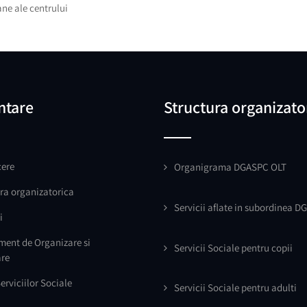
ane ale centrului
ntare
Structura organizato
ere
Organigrama DGASPC OLT
ra organizatorica
Servicii aflate in subordinea D
i
ment de Organizare si
Servicii Sociale pentru copii
are
erviciilor Sociale
Servicii Sociale pentru adulti