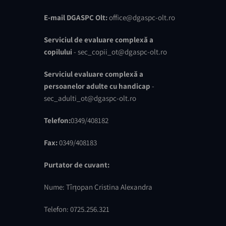
E-mail DGASPC Olt:
office@dgaspc-olt.ro
Serviciul de evaluare complexă a
copilului
- sec_copii_ot@dgaspc-olt.ro
Serviciul evaluare complexă a
persoanelor adulte cu handicap
-
sec_adulti_ot@dgaspc-olt.ro
Telefon:
0349/408182
Fax:
0349/408183
Purtator de cuvant:
Nume: Tîrțopan Cristina Alexandra
Telefon: 0725.256.321