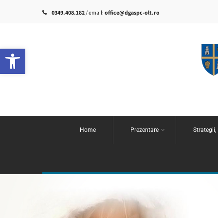
0349.408.182
/ email:
office@dgaspc-olt.ro
Deschide bara de unelte
Home
Prezentare
Strategii,