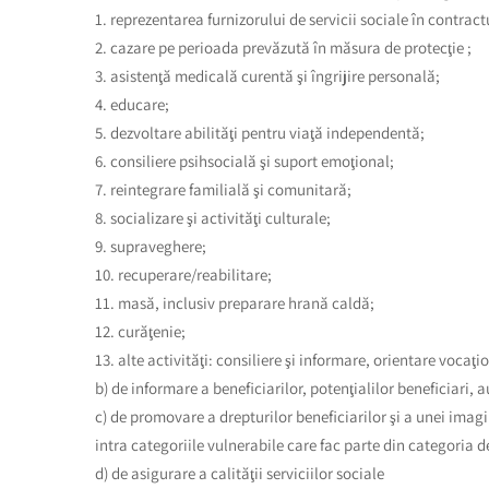
1. reprezentarea furnizorului de servicii sociale în contrac
2. cazare pe perioada prevăzută în măsura de protecţie ;
3. asistenţă medicală curentă şi îngrijire personală;
4. educare;
5. dezvoltare abilităţi pentru viaţă independentă;
6. consiliere psihsocială şi suport emoţional;
7. reintegrare familială şi comunitară;
8. socializare şi activităţi culturale;
9. supraveghere;
10. recuperare/reabilitare;
11. masă, inclusiv preparare hrană caldă;
12. curăţenie;
13. alte activităţi: consiliere şi informare, orientare vocaţi
b) de informare a beneficiarilor, potenţialilor beneficiari, 
c) de promovare a drepturilor beneficiarilor şi a unei imagi
intra categoriile vulnerabile care fac parte din categoria 
d) de asigurare a calităţii serviciilor sociale