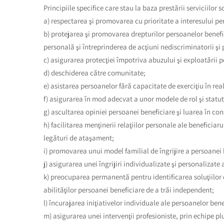
Principiile specifice care stau la baza prestării serviciilor
a) respectarea şi promovarea cu prioritate a interesului pe
b) protejarea şi promovarea drepturilor persoanelor benef
personală şi întreprinderea de acţiuni nediscriminatorii şi 
c) asigurarea protecţiei împotriva abuzului şi exploatării 
d) deschiderea către comunitate;
e) asistarea persoanelor fără capacitate de exerciţiu în real
f) asigurarea în mod adecvat a unor modele de rol şi statut
g) ascultarea opiniei persoanei beneficiare şi luarea în co
h) facilitarea menţinerii relaţiilor personale ale beneficiaru
legături de ataşament;
i) promovarea unui model familial de îngrijire a persoanei 
j) asigurarea unei îngrijiri individualizate şi personalizate
k) preocuparea permanentă pentru identificarea soluţiilor de
abilităţilor persoanei beneficiare de a trăi independent;
l) încurajarea iniţiativelor individuale ale persoanelor benef
m) asigurarea unei intervenţii profesioniste, prin echipe pl