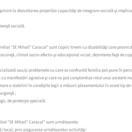
privire la dezvoltarea propriilor capacităţi de integrare socială şi implica
stenţă socială.
ilial “Sf. Mihail” Caracal” sunt copiii/ tinerii cu dizabilităţi care provin d
ocuinţă, climat socio-afectiv şi educaţional viciat, dezinteres faţă de copi
 specializată sau/şi problemele cu care se confruntă familia pot pune în per
 cu manifestări agresive şi care nu pot conştientiza rolul unui asistent ma
mare a stabilirii în condiţiile legii a măsurii plasamentului în acest tip de 
 urgenţă ;
egii, de protecţie specială.
milial “Sf. Mihail” Caracal” sunt următoarele:
al/ local, prin asigurarea următoarelor activităţi: