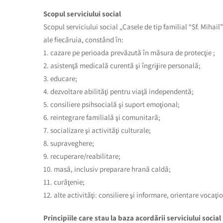
Scopul serviciului social
Scopul serviciului social „Casele de tip familial “Sf. Mihai
ale fiecăruia, constând în:
1. cazare pe perioada prevăzută în măsura de protecţie ;
2. asistenţă medicală curentă şi îngrijire personală;
3. educare;
4. dezvoltare abilităţi pentru viaţă independentă;
5. consiliere psihsocială şi suport emoţional;
6. reintegrare familială şi comunitară;
7. socializare şi activităţi culturale;
8. supraveghere;
9. recuperare/reabilitare;
10. masă, inclusiv preparare hrană caldă;
11. curăţenie;
12. alte activităţi: consiliere şi informare, orientare vocaţi
Principiile care stau la baza acordării serviciului social