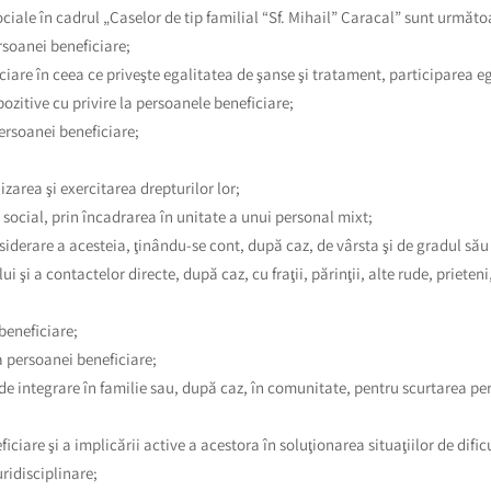
 sociale în cadrul „Caselor de tip familial “Sf. Mihail” Caracal” sunt următo
rsoanei beneficiare;
iciare în ceea ce priveşte egalitatea de şanse şi tratament, participare
pozitive cu privire la persoanele beneficiare;
persoanei beneficiare;
izarea şi exercitarea drepturilor lor;
 social, prin încadrarea în unitate a unui personal mixt;
nsiderare a acesteia, ţinându-se cont, după caz, de vârsta şi de gradul să
lui şi a contactelor directe, după caz, cu fraţii, părinţii, alte rude, priet
beneficiare;
 a persoanei beneficiare;
 integrare în familie sau, după caz, în comunitate, pentru scurtarea perio
iciare şi a implicării active a acestora în soluţionarea situaţiilor de dific
uridisciplinare;