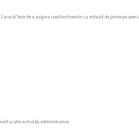
l” Caracal”este de a asigura copiilor/tinerilor cu măsură de protecţie spec
onală şi alte activităţi administrative.