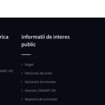
rica
Informatii de interes
public
Buget
GASPC Olt
Declaratii de avere
Declaratii de interese
Statistici DGASPC Olt
Rapoarte de activitate