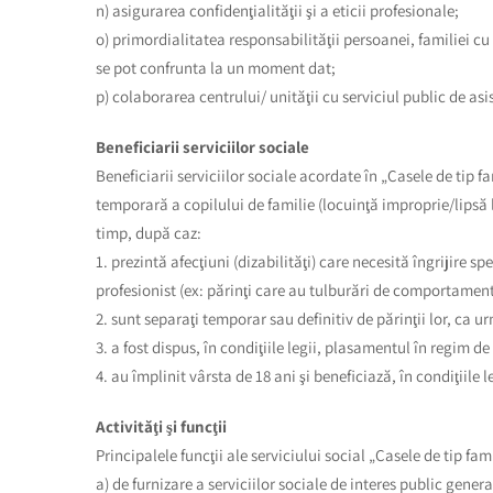
n) asigurarea confidenţialităţii şi a eticii profesionale;
o) primordialitatea responsabilităţii persoanei, familiei cu 
se pot confrunta la un moment dat;
p) colaborarea centrului/ unităţii cu serviciul public de asi
Beneficiarii serviciilor sociale
Beneficiarii serviciilor sociale acordate în „Casele de tip fam
temporară a copilului de familie (locuinţă improprie/lipsă l
timp, după caz:
1. prezintă afecţiuni (dizabilităţi) care necesită îngrijire
profesionist (ex: părinţi care au tulburări de comportament
2. sunt separaţi temporar sau definitiv de părinţii lor, ca ur
3. a fost dispus, în condiţiile legii, plasamentul în regim de
4. au împlinit vârsta de 18 ani şi beneficiază, în condiţiile l
Activităţi şi funcţii
Principalele funcţii ale serviciului social „Casele de tip fa
a) de furnizare a serviciilor sociale de interes public gener