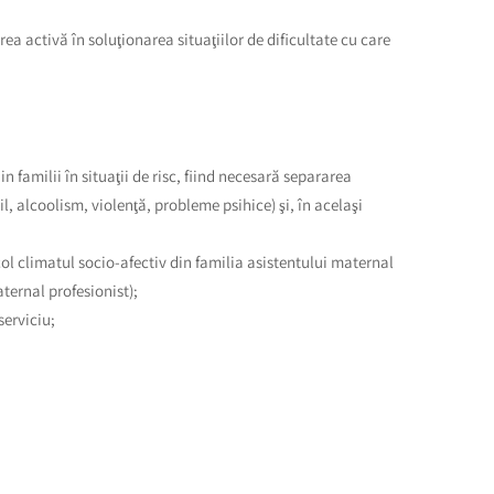
rea activă în soluţionarea situaţiilor de dificultate cu care
in familii în situaţii de risc, fiind necesară separarea
l, alcoolism, violenţă, probleme psihice) şi, în acelaşi
icol climatul socio-afectiv din familia asistentului maternal
ternal profesionist);
serviciu;