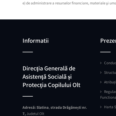
e) de administrare a resurselor financiare, materiale şi um
Informatii
Preze
Conduc
Direcţia Generală de
Structu
Asistenţă Socială şi
Atribuți
Protecţia Copilului Olt
Regula
Function
Harta S
Adresă:
Slatina
,
strada Drăgănești nr.
7,
Judetul Olt