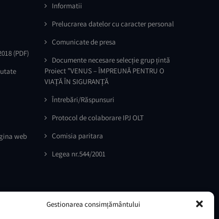
Informatii
Prelucrarea datelor cu caracter personal
Comunicate de presa
2018
(PDF)
Documente necesare selecție grup țintă
Proiect ”VENUS – ÎMPREUNĂ PENTRU O
outate
VIAȚĂ ÎN SIGURANȚĂ
Întrebări/Răspunsuri
Protocol de colaborare IPJ OLT
Comisia paritara
agina web
Legea nr.544/2001
Gestionarea consimțământului