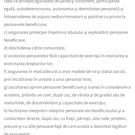
ceea ce priveşte egalitatea de şanse şi tratament, participarea
egală, autodeterminarea, autonomia şi demnitatea personală şi
întreprinderea de acţiuni nediscriminatorii şi pozitive cu privire la
persoanele beneficiare;
c) asigurarea protecţiei împotriva abuzului şi exploatării persoanei
beneficiare;
d) deschiderea către comunitate;
e) asistarea persoanelor fără capacitate de exerciţiu în realizarea şi
exercitarea drepturilor lor;
f) asigurarea în mod adecvat a unor modele de rol şi statut social,
prin încadrarea în unitate a unui personal mixt;
g) ascultarea opiniei persoanei beneficiare şi luarea în considerare a
acesteia, ţinându-se cont, după caz, de vârsta şi de gradul său de
maturitate, de discernământ şi capacitate de exerciţiu;
h) facilitarea menţinerii relaţiilor personale ale beneficiarului şi a
contactelor directe, după caz, cu fraţii, părinţii, alte rude, prieteni,
precum şi cu alte persoane faţă de care acesta a dezvoltat legături
de ataşament;