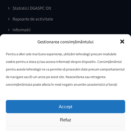
Statistici DGASPC Olt
Rapoarte de activitate
Informatii
Prelucrarea datelor cu caracter personal
Gestionarea consimțământului
Comunicate de presa
Pentru a oferi cele mai bune experiențe, utilizăm tehnologii precum modulele
Documente necesare selecție grup țintă Proiect ”VENUS –
cookie pentru a stoca și/sau accesa informații despre dispozitiv. Consimțământul
ÎMPREUNĂ PENTRU O VIAȚĂ ÎN SIGURANȚĂ
pentru aceste tehnologii ne va permite să procesăm date precum comportamentul
de navigare sau ID-uri unice pe acest site. Neacordarea sau retragerea
Întrebări/Răspunsuri
consimțământului poate afecta în mod negativ anumite caracteristici și funcții
Protocol de colaborare IPJ OLT
Comisia paritara
Accept
Legea nr.544/2001
Refuz