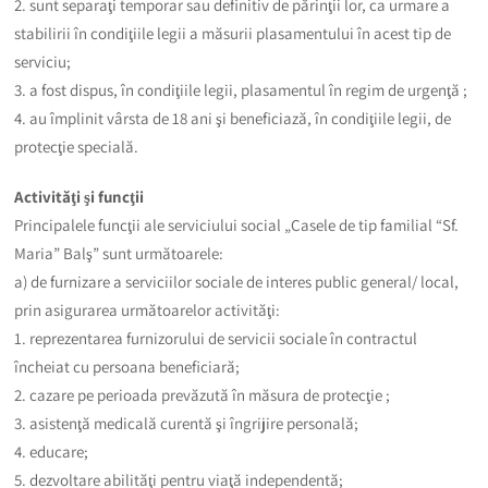
2. sunt separaţi temporar sau definitiv de părinţii lor, ca urmare a
stabilirii în condiţiile legii a măsurii plasamentului în acest tip de
serviciu;
3. a fost dispus, în condiţiile legii, plasamentul în regim de urgenţă ;
4. au împlinit vârsta de 18 ani şi beneficiază, în condiţiile legii, de
protecţie specială.
Activităţi şi funcţii
Principalele funcţii ale serviciului social „Casele de tip familial “Sf.
Maria” Balş” sunt următoarele:
a) de furnizare a serviciilor sociale de interes public general/ local,
prin asigurarea următoarelor activităţi:
1. reprezentarea furnizorului de servicii sociale în contractul
încheiat cu persoana beneficiară;
2. cazare pe perioada prevăzută în măsura de protecţie ;
3. asistenţă medicală curentă şi îngrijire personală;
4. educare;
5. dezvoltare abilităţi pentru viaţă independentă;