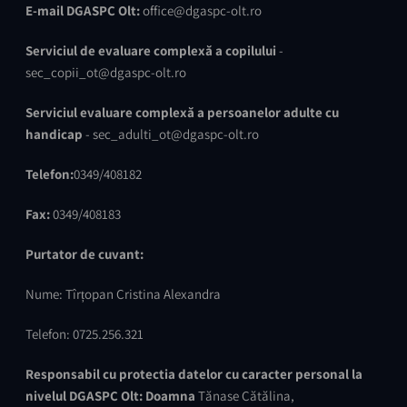
E-mail DGASPC Olt:
office@dgaspc-olt.ro
Serviciul de evaluare complexă a copilului
-
sec_copii_ot@dgaspc-olt.ro
Serviciul evaluare complexă a persoanelor adulte cu
handicap
- sec_adulti_ot@dgaspc-olt.ro
Telefon:
0349/408182
Fax:
0349/408183
Purtator de cuvant:
Nume: Tîrțopan Cristina Alexandra
Telefon: 0725.256.321
Responsabil cu protectia datelor cu caracter personal
la
nivelul DGASPC Olt:
Doamna
Tănase Cătălina,