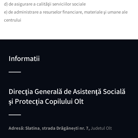
d) de asigurare a calităţii serviciilor sociale
e) de administrare a resurselor financiare, materiale şi umane ale
centrului
Informatii
Direcţia Generală de Asistenţă Socială
şi Protecţia Copilului Olt
Adresă:
Slatina
,
strada Drăgănești nr. 7,
Judetul Olt