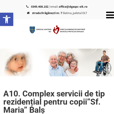
0349.408.182
/ email:
office@dgaspc-olt.ro
Deschide bara de unelte
strada Drăgănești nr. 7
Slatina, judetul OLT
A10. Complex servicii de tip
rezidențial pentru copii”Sf.
Maria” Balș