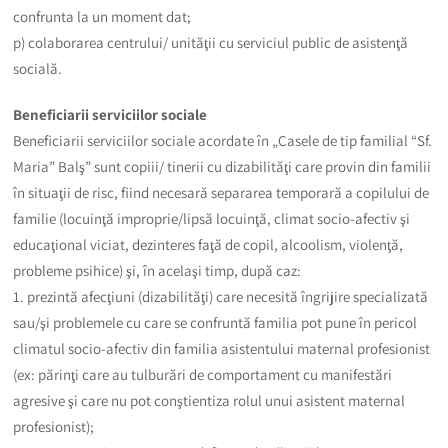
confrunta la un moment dat;
p) colaborarea centrului/ unităţii cu serviciul public de asistenţă
socială.
Beneficiarii serviciilor sociale
Beneficiarii serviciilor sociale acordate în „Casele de tip familial “Sf.
Maria” Balş” sunt copiii/ tinerii cu dizabilităţi care provin din familii
în situaţii de risc, fiind necesară separarea temporară a copilului de
familie (locuinţă improprie/lipsă locuinţă, climat socio-afectiv şi
educaţional viciat, dezinteres faţă de copil, alcoolism, violenţă,
probleme psihice) şi, în acelaşi timp, după caz:
1. prezintă afecţiuni (dizabilităţi) care necesită îngrijire specializată
sau/şi problemele cu care se confruntă familia pot pune în pericol
climatul socio-afectiv din familia asistentului maternal profesionist
(ex: părinţi care au tulburări de comportament cu manifestări
agresive şi care nu pot conştientiza rolul unui asistent maternal
profesionist);