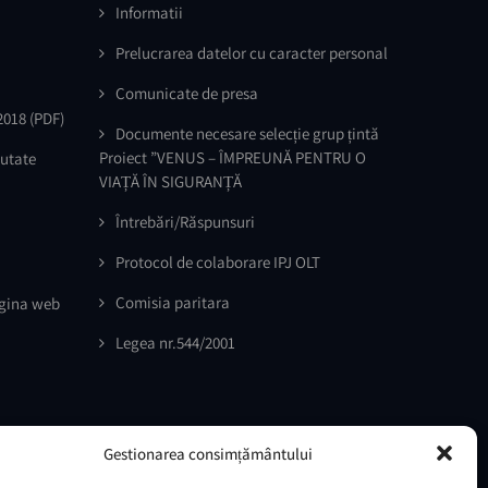
Informatii
Prelucrarea datelor cu caracter personal
Comunicate de presa
2018
(PDF)
Documente necesare selecție grup țintă
Proiect ”VENUS – ÎMPREUNĂ PENTRU O
outate
VIAȚĂ ÎN SIGURANȚĂ
Întrebări/Răspunsuri
Protocol de colaborare IPJ OLT
Comisia paritara
agina web
Legea nr.544/2001
Gestionarea consimțământului