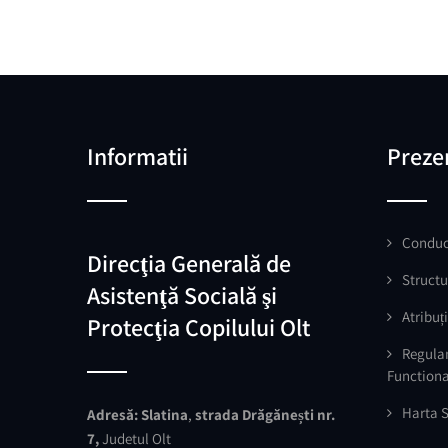
Informatii
Preze
Conduc
Direcţia Generală de
Structu
Asistenţă Socială şi
Atribuți
Protecţia Copilului Olt
Regula
Function
Harta S
Adresă:
Slatina
,
strada Drăgănești nr.
7,
Judetul Olt