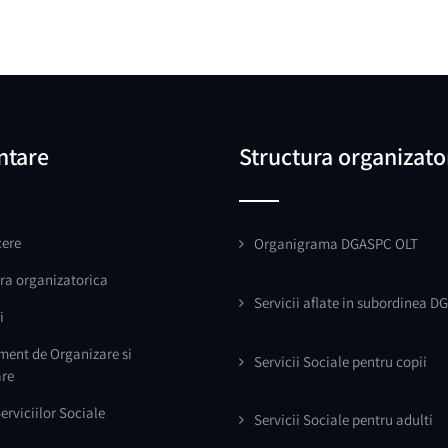
ntare
Structura organizato
ere
Organigrama DGASPC OLT
ra organizatorica
Servicii aflate in subordinea D
i
ment de Organizare si
Servicii Sociale pentru copii
are
erviciilor Sociale
Servicii Sociale pentru adulti