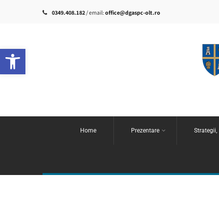
0349.408.182
/ email:
office@dgaspc-olt.ro
Deschide bara de unelte
Home
Prezentare
Strategii,