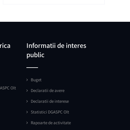
rica
Informatii de interes
public
Buget
GASPC Olt
Declaratii de avere
Declaratii de interese
Statistici DGASPC Olt
Rapoarte de activitate