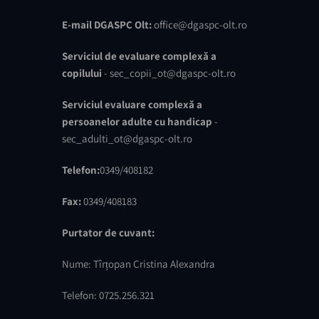
E-mail DGASPC Olt:
office@dgaspc-olt.ro
Serviciul de evaluare complexă a
copilului
- sec_copii_ot@dgaspc-olt.ro
Serviciul evaluare complexă a
persoanelor adulte cu handicap
-
sec_adulti_ot@dgaspc-olt.ro
Telefon:
0349/408182
Fax:
0349/408183
Purtator de cuvant:
Nume: Tîrțopan Cristina Alexandra
Telefon: 0725.256.321