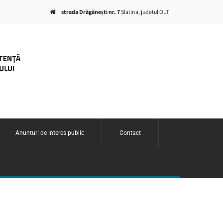
strada Drăgănești nr. 7
Slatina, judetul OLT
Anunturi de interes public
Contact